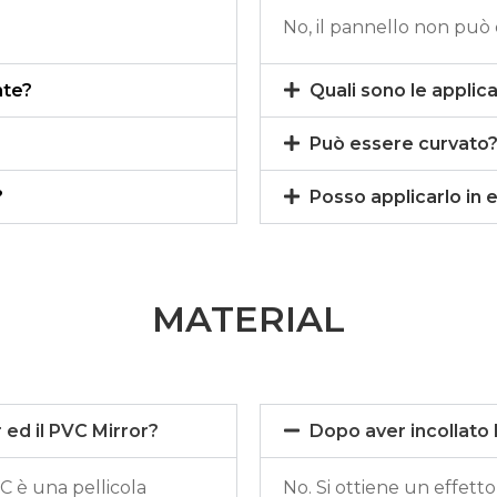
No, il pannello non pu
ò
nte?
Quali sono le applica
Può essere curvato
?
Posso applicarlo in 
MATERIAL
r ed il PVC Mirror?
Dopo aver incollato l
VC
è
una pellicola
No. Si ottiene un effetto