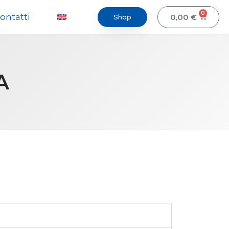
0
ontatti
0,00
€
Shop
A