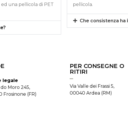
 ed una pellicola di PET
pellicola.
Che consistenza ha i
te?
DE
PER CONSEGNE O
RITIRI
 legale
Via Valle dei Frassi 5,
ldo Moro 245,
00040 Ardea (RM)
0 Frosinone (FR)