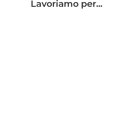
Lavoriamo per...
CHI SIAMO
Riflessi Srl, titolare del marchio Specchiopiuma.
SEDE